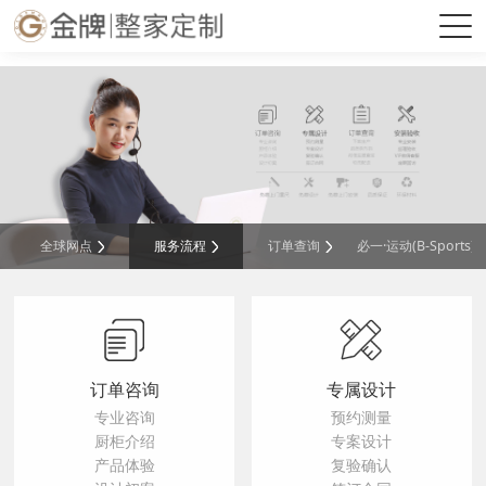
必一·运动(B-Sports)官方网站
全球网点
服务流程
订单查询
必一·运动(B-Sports
订单咨询
专属设计
专业咨询
预约测量
厨柜介绍
专案设计
产品体验
复验确认