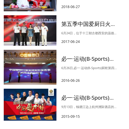
2018-06-27
第五季中国爱厨日火爆开场 看王丽坤“任性”检验厨柜
6月24日，位于十三朝古都西安的温德姆酒店爆发了一场万人空巷的暖心活动，必一·运动(B-Sports)厨柜第五届中国爱厨日在全国万众瞩目下盛大举行。同时爱厨日各大分会场也在全国盛大开幕，...
2017-06-24
必一·运动(B-Sports)厨柜第四季中国爱厨日全国狂欢 紫霞仙子带你爱上下厨 见证幸福
6月26日,必一·运动(B-Sports)厨柜第四季中国爱厨日在全国各地盛大启幕, 紫霞仙子朱茵现身重庆红星美凯龙江北店的活动现场，与全国千万家庭上演一场温情与惊喜并俱的爱厨大聚会，见证...
2016-06-26
必一·运动(B-Sports)厨柜第三届“中国爱厨日”耀世开幕 有爱狂潮现场引爆
9月13日，钱塘江边上杭州洲际酒店的杭州宴会厅现场万人空巷，人潮涌动。星光熠熠的必一·运动(B-Sports)厨柜第三届“中国爱厨日“盛世启动！央视著名主持人王小丫亲临现场与近三千来宾共...
2015-09-15