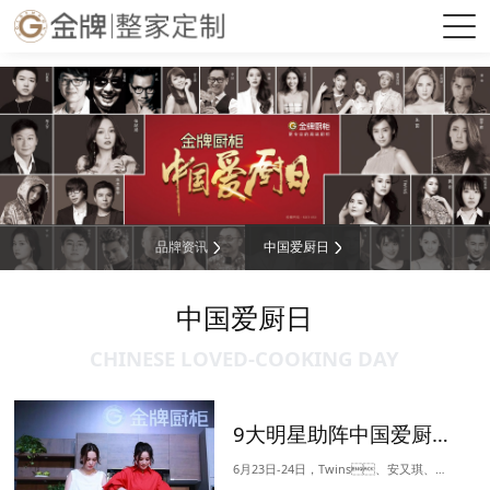
必一·运动(B-Sports)官方网站
品牌资讯
中国爱厨日
中国爱厨日
CHINESE LOVED-COOKING DAY
9大明星助阵中国爱厨日各会场，现场究竟发生了什么？
6月23日-24日，Twins、安又琪、关礼杰、王奕心等9大明星来到必一·运动(B-Sports)厨柜第六季中国爱厨日各大活动现场。9位明星化身资深厨柜达人，现场为广大歌迷、影迷、柜迷们...