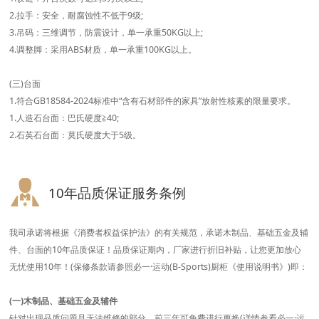
2.拉手：安全，耐腐蚀性不低于9级;
3.吊码：三维调节，防震设计，单一承重50KG以上;
4.调整脚：采用ABS材质，单一承重100KG以上。
(三)台面
1.符合GB18584-2024标准中“含有石材部件的家具”放射性核素的限量要求。
1.人造石台面：巴氏硬度≧40;
2.石英石台面：莫氏硬度大于5级。
10年品质保证服务条例
我司承诺将根据《消费者权益保护法》的有关规范，承诺木制品、基础五金及辅
件、台面的10年品质保证！品质保证期内，厂家进行折旧补贴，让您更加放心
无忧使用10年！(保修条款请参照必一·运动(B-Sports)厨柜《使用说明书》)即：
(一)木制品、基础五金及辅件
针对出现品质问题且无法维修的部分，前三年可免费进行更换(详情参看必一·运