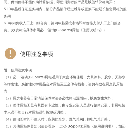
同。促销价格不能作为计算依据，即便消费者的产品是以促销价格购买；
5.10年品质保证服务期内，部分产品部件经过维修或更换不能延长整套厨柜的服
务期
6.3年内免收人工上门服务费，第四年起需按市场即时价格支付人工上门服务
费。(收费标准具体参照必一·运动(B-Sports)厨柜《使用说明书》)
使用注意事项
附：使用注意事项
（1）必一·运动(B-Sports)厨柜适用于家庭环境使用，尤其涂料、胶水、天那水
等挥发性、腐蚀性化学用品会对厨柜及五金件有损害，请勿存放在厨房及厨柜
内；
（2）厨房电器在日常清洁保养时请务必拔掉电源插头，以免发生意外；
（3）整体厨柜工艺有其固有专业性，由专业安装人员进行整体安装，非厨柜技
术人员不能自行对厨柜进行拆卸或调整；
（4）住宅长时间不住人时，应关闭给水、燃气总阀门和电气总开关；
（5）其他厨柜保养知识请参看必一·运动(B-Sports)厨柜《使用说明书》，如还