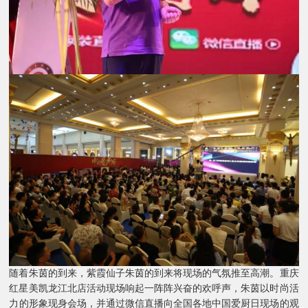
随着朱茵的到来，紫霞仙子朱茵的到来将现场的气氛推至高潮。重庆
红星美凯龙江北店活动现场响起一阵阵兴奋的欢呼声，朱茵以时尚活
力的形象现身会场，并通过微信直播向全国各地中国爱厨日现场的观