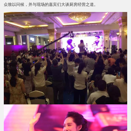
众致以问候，并与现场的嘉宾们大谈厨房经营之道。