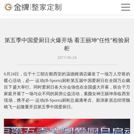
必一·运动(B-Sports)官方网站
第五季中国爱厨日火爆开场 看王丽坤“任性”检验厨
柜
2017-06-24
6月24日，位于十三朝古都西安的温德姆酒店爆发了一场万人空巷的
暖心活动，必一·运动(B-Sports)厨柜第五届中国爱厨日在全国万众瞩
目下盛大举行。同时爱厨日各大分会场也在全国盛大开幕，联合千万
家庭开展了一场与众不同的厨房公益活动，素颜女神王丽坤亲临西安
现场，携手必一·运动(B-Sports)厨柜总裁潘孝贞、新浪家居总经理魏
晓飞一起隆重开启第五季中国爱厨日。