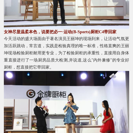
女神尽显温柔本色，说要把必一·运动(B-Sports)厨柜
C4
带回家
今天活动的盛大场面由于著名演员王丽坤的现场到来，让活动气氛更
加活跃跳动，常言道，实践是检验真理的唯一标准，性格直爽的王丽
坤现场检验厨柜耐用更专业，为了检验厨柜的承重性，直接用自身体
重直接进行了一场厨房品质大检测,并说道,这么”内外兼修”的专业好
厨柜，想直接把它带回家。