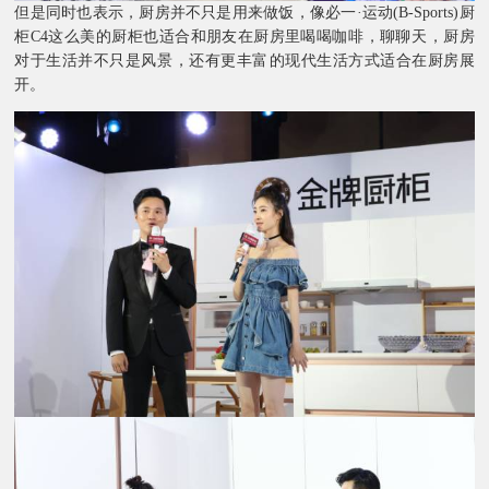
但是同时也表示，厨房并不只是用来做饭，像必一·运动(B-Sports)厨
柜C4这么美的厨柜也适合和朋友在厨房里喝喝咖啡，聊聊天，厨房
对于生活并不只是风景，还有更丰富的现代生活方式适合在厨房展
开。