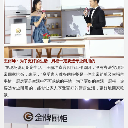
王丽坤：为了更好的生活
厨柜一定要选专业耐用的
在现场说到厨房生活，王丽坤直言因为工作原因，没有办法实现经
常回家吃饭，表示：“享受家人准备的晚餐是一件非常简单又幸福的
事情，厨房更是生活中不可获缺的事情，为了更好的生活，厨柜一定
要选专业耐用的，能够让家人享受更好的厨房生活，更好地回家吃
饭。